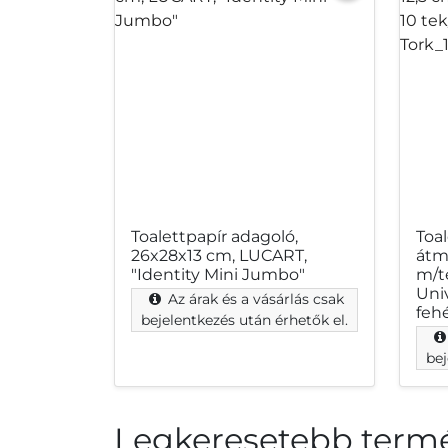
Toalettpapír adagoló,
Toal
26x28x13 cm, LUCART,
átmé
"Identity Mini Jumbo"
m/t
Uni
Az árak és a vásárlás csak
feh
bejelentkezés után érhetők el.
bej
Legkeresetebb term