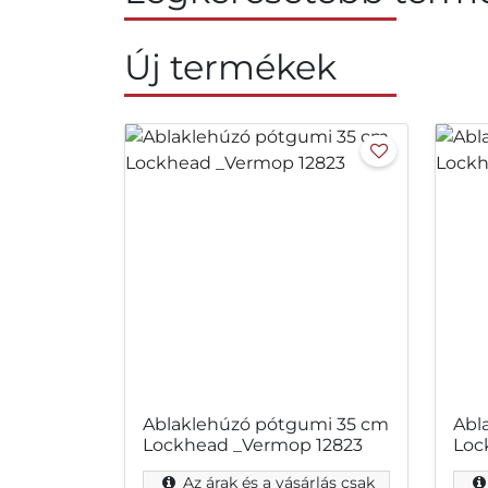
Új termékek
Ablaklehúzó pótgumi 35 cm
Abl
Lockhead _Vermop 12823
Loc
Az árak és a vásárlás csak