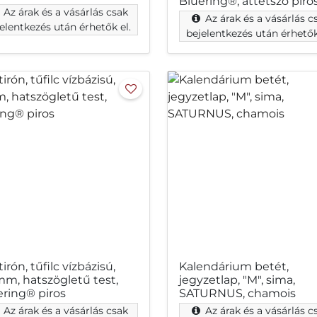
Bluering®, áttetsző piro
Az árak és a vásárlás csak
Az árak és a vásárlás c
elentkezés után érhetők el.
bejelentkezés után érhetők
irón, tűfilc vízbázisú,
Kalendárium betét,
mm, hatszögletű test,
jegyzetlap, "M", sima,
ering® piros
SATURNUS, chamois
Az árak és a vásárlás csak
Az árak és a vásárlás c