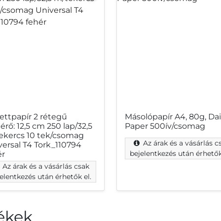
ettpapír 2 rétegű
Másolópapír A4, 80g, Dai
rő: 12,5 cm 250 lap/32,5
Paper 500ív/csomag
ekercs 10 tek/csomag
Az árak és a vásárlás c
versal T4 Tork_110794
bejelentkezés után érhetők
ér
Az árak és a vásárlás csak
elentkezés után érhetők el.
ékek