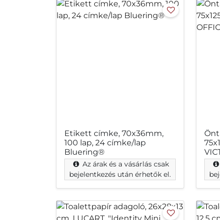
Etikett címke, 70x36mm,
Önt
100 lap, 24 címke/lap
75x
Bluering®
VIC
Az árak és a vásárlás csak
bejelentkezés után érhetők el.
bej