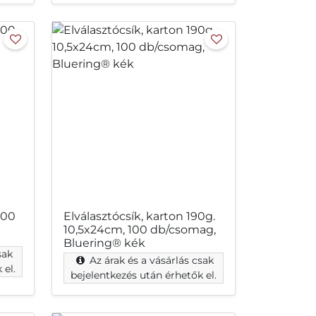
100
Elválasztócsík, karton 190g.
10,5x24cm, 100 db/csomag,
Bluering® kék
sak
Az árak és a vásárlás csak
 el.
bejelentkezés után érhetők el.