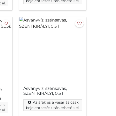
bejelentkezés után érhetők el.
 el.
,
Ásványvíz, szénsavas,
SZENTKIRÁLYI, 0,5 l
e
Az árak és a vásárlás csak
sak
bejelentkezés után érhetők el.
 el.