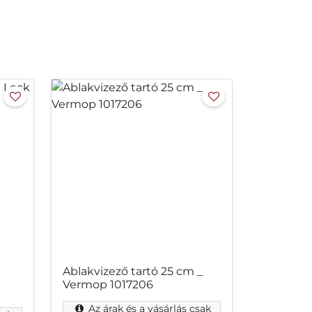
m
Ablakvizező tartó 25 cm _
Vermop 1017206
Az árak és a vásárlás csak