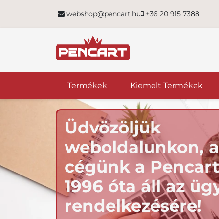
webshop@pencart.hu
+36 20 915 7388
Termékek
Kiemelt Termékek
Üdvözöljük
weboldalunkon, a
cégünk a Pencart 
1996 óta áll az üg
rendelkezésére!