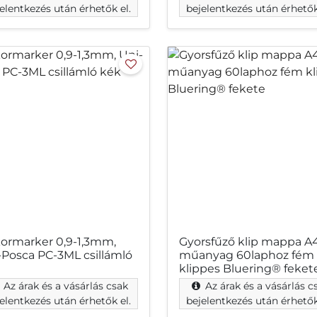
elentkezés után érhetők el.
bejelentkezés után érhetők
ormarker 0,9-1,3mm,
Gyorsfűző klip mappa A4
-Posca PC-3ML csillámló
műanyag 60laphoz fém
klippes Bluering® feket
Az árak és a vásárlás csak
Az árak és a vásárlás c
elentkezés után érhetők el.
bejelentkezés után érhetők