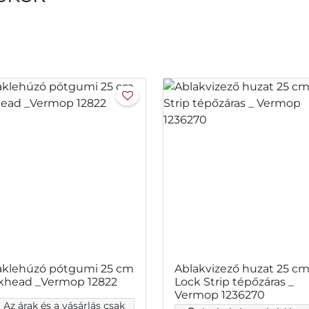
aklehúzó pótgumi 25 cm
Ablakvizező huzat 25 c
khead _Vermop 12822
Lock Strip tépőzáras _
Vermop 1236270
Az árak és a vásárlás csak