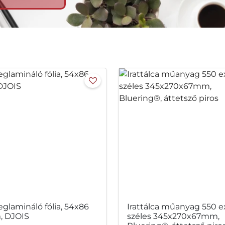
eglamináló fólia, 54x86
Irattálca műanyag 550 e
 DJOIS
széles 345x270x67mm,