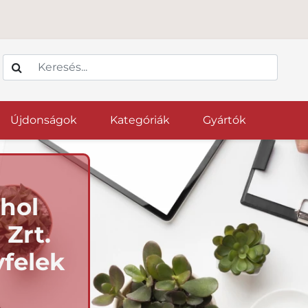
Újdonságok
Kategóriák
Gyártók
hol
Zrt.
yfelek