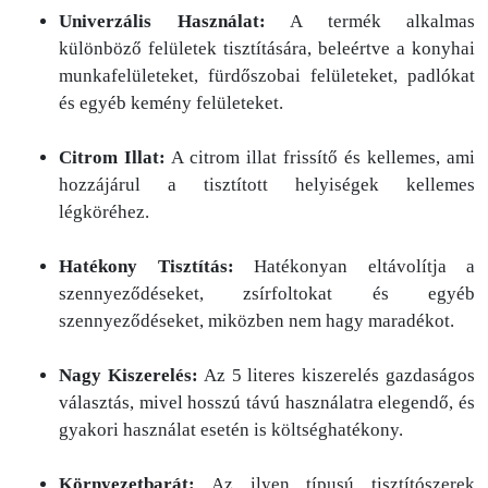
Univerzális Használat:
A termék alkalmas
különböző felületek tisztítására, beleértve a konyhai
munkafelületeket, fürdőszobai felületeket, padlókat
és egyéb kemény felületeket.
Citrom Illat:
A citrom illat frissítő és kellemes, ami
hozzájárul a tisztított helyiségek kellemes
légköréhez.
Hatékony Tisztítás:
Hatékonyan eltávolítja a
szennyeződéseket, zsírfoltokat és egyéb
szennyeződéseket, miközben nem hagy maradékot.
Nagy Kiszerelés:
Az 5 literes kiszerelés gazdaságos
választás, mivel hosszú távú használatra elegendő, és
gyakori használat esetén is költséghatékony.
Környezetbarát:
Az ilyen típusú tisztítószerek