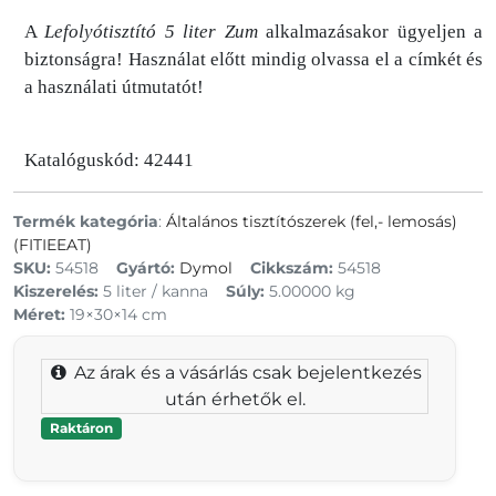
A
Lefolyótisztító 5 liter Zum
alkalmazásakor ügyeljen a
biztonságra! Használat előtt mindig olvassa el a címkét és
a használati útmutatót!
Katalóguskód: 42441
Termék kategória
:
Általános tisztítószerek (fel,- lemosás)
(FITIEEAT)
SKU:
54518
Gyártó:
Dymol
Cikkszám:
54518
Kiszerelés:
5 liter / kanna
Súly:
5.00000 kg
Méret:
19×30×14 cm
Az árak és a vásárlás csak bejelentkezés
után érhetők el.
Raktáron