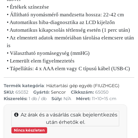
• Értékek színezése
• Állítható nyomásmérő mandzsetta hossza: 22-42 cm
• Automatikus hiba-diagnosztika az LCD kijelzőn
• Automatikus kikapcsolás tétlenség esetén (1 perc után)
• Az elmentett adatok memóriában tárolása elemcsere után
is
• Választható nyomásegység (mmHG)
• Lemerült elem figyelmeztetés
• Tápellátás: 4 x AAA elem vagy C típusú kábel (USB-C)
Termék kategória
:
Háztartási gép egyéb (FIUZHGEG)
SKU:
65032
Gyártó:
Sencor
Cikkszám:
65050
Kiszerelés:
1 db / db
Súly:
N/A
Méret:
11×10×15 cm
Az árak és a vásárlás csak bejelentkezés
után érhetők el.
Nincs készleten