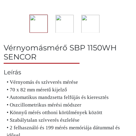
Vérnyomásmérő SBP 1150WH
SENCOR
Leírás
• Vérnyomás és szívverés mérése
• 70 x 82 mm méretű kijelző
• Automatikus mandzsetta felfújás és kieresztés
• Oszcillometrikus mérési módszer
• Könnyű mérés otthoni körülmények között
• Szabálytalan szívverés észlelése
• 2 felhasználó és 199 mérés memóriája dátummal és
idővel