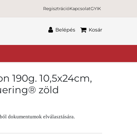
Regisztráció
Kapcsolat
GYIK
Belépés
Kosár
ton 190g. 10,5x24cm,
uering® zöld
gból dokumentumok elválasztására.