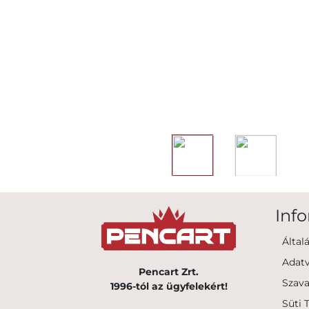
Inf
Által
Adatv
Pencart Zrt.
Szava
1996-tól az ügyfelekért!
Süti 