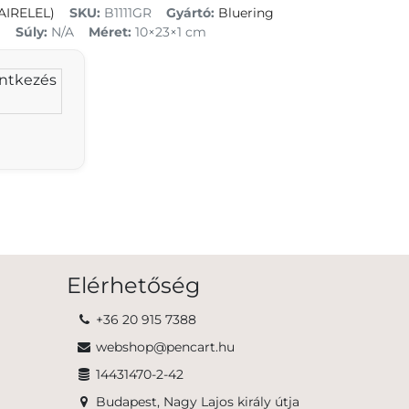
BAIRELEL)
SKU:
B1111GR
Gyártó:
Bluering
m
Súly:
N/A
Méret:
10×23×1 cm
entkezés
Elérhetőség
+36 20 915 7388
webshop@pencart.hu
14431470-2-42
Budapest, Nagy Lajos király útja