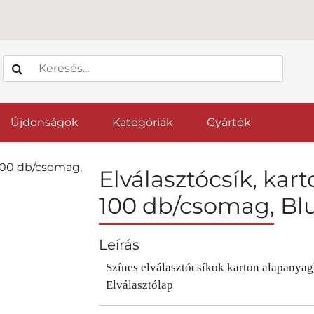
Újdonságok
Kategóriák
Gyártók
Elválasztócsík, kar
100 db/csomag, Bl
Leírás
Színes elválasztócsíkok karton alapanya
Elválasztólap