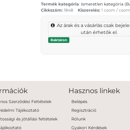
Termék kategória
:
Ismeretlen kategória (
Cikkszám:
1848
Kiszerelés:
1 csom / cso
Az árak és a vásárlás csak bejel
után érhetők el.
Raktáron
ormációk
Hasznos linkek
ános Szerződési Feltételek
Belépés
édelmi Tájékoztató
Regisztráció
tossági és jótállási feltételek
Rólunk
Tájékoztató
Gyakori Kérdések