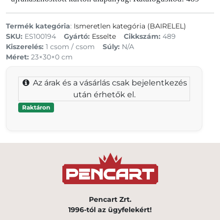
Termék kategória
:
Ismeretlen kategória (BAIRELEL)
SKU:
ES100194
Gyártó:
Esselte
Cikkszám:
489
Kiszerelés:
1 csom / csom
Súly:
N/A
Méret:
23×30×0 cm
Az árak és a vásárlás csak bejelentkezés
után érhetők el.
Raktáron
Pencart Zrt.
1996-tól az ügyfelekért!