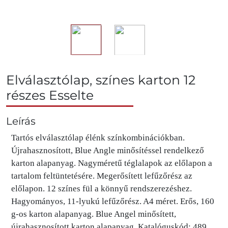
Elválasztólap, színes karton 12
részes Esselte
Leírás
Tartós elválasztólap élénk színkombinációkban.
Újrahasznosított, Blue Angle minősítéssel rendelkező
karton alapanyag. Nagyméretű téglalapok az előlapon a
tartalom feltüntetésére. Megerősített lefűzőrész az
előlapon. 12 színes fül a könnyű rendszerezéshez.
Hagyományos, 11-lyukú lefűzőrész. A4 méret. Erős, 160
g-os karton alapanyag. Blue Angel minősített,
újrahasznosított karton alapanyag. Katalóguskód: 489