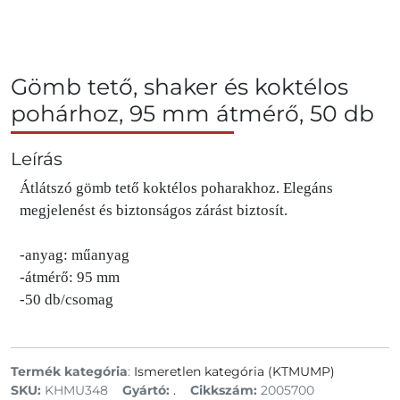
Gömb tető, shaker és koktélos
pohárhoz, 95 mm átmérő, 50 db
Leírás
Átlátszó gömb tető koktélos poharakhoz. Elegáns
megjelenést és biztonságos zárást biztosít.
-anyag: műanyag
-átmérő: 95 mm
-50 db/csomag
Termék kategória
:
Ismeretlen kategória (KTMUMP)
SKU:
KHMU348
Gyártó:
.
Cikkszám:
2005700